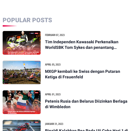
POPULAR POSTS
FEBRUARI 07, 2023
Tim Independen Kawasaki Perkenalkan
WorldSBK Tom Sykes dan penantang
WorldSSP Can Oncu
APRIL 05, 2023
MXGP kembali ke Swiss dengan Putaran
Ketiga di Frauenfeld
APRIL 01, 2023
Petenis Rusia dan Belarus Diizinkan Berlaga
di Wimbledon
JANUARI 31, 2023
Rinaldi Kalahkan Rea Pada Uji Coba Hari 1 di