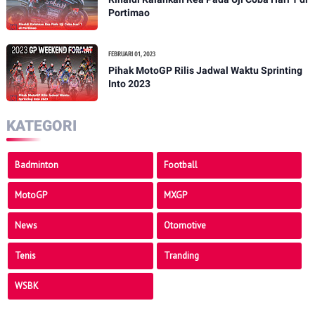
Portimao
FEBRUARI 01, 2023
Pihak MotoGP Rilis Jadwal Waktu Sprinting
Into 2023
KATEGORI
Badminton
Football
MotoGP
MXGP
News
Otomotive
Tenis
Tranding
WSBK