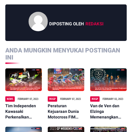
DIPOSTING OLEH
REDAKSI
ANDA MUNGKIN MENYUKAI POSTINGAN
INI
NEWS
FEBRUARY 07, 2023
MXGP
FEBRUARY 07, 2023
MXGP
FEBRUARY 02, 2023
Tim Independen
Peraturan
Van de Ven dan
Kawasaki
Kejuaraan Dunia
Elzinga
Perkenalkan
Motocross FIM
Memenangkan
WorldSBK Tom
2023 Diperbarui
Penghargaan
Sykes dan
Motorsport Utama