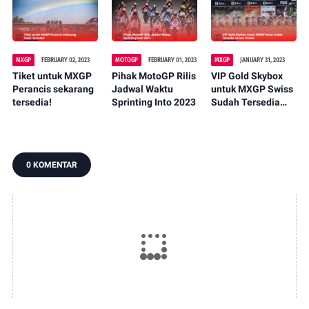
penantang
Belanda
WorldSSP Can
Oncu
MXGP
FEBRUARY 02, 2023
MOTOGP
FEBRUARY 01, 2023
MXGP
JANUARY 31, 2023
Tiket untuk MXGP
Pihak MotoGP Rilis
VIP Gold Skybox
Perancis sekarang
Jadwal Waktu
untuk MXGP Swiss
tersedia!
Sprinting Into 2023
Sudah Tersedia
Secara Online
0 KOMENTAR