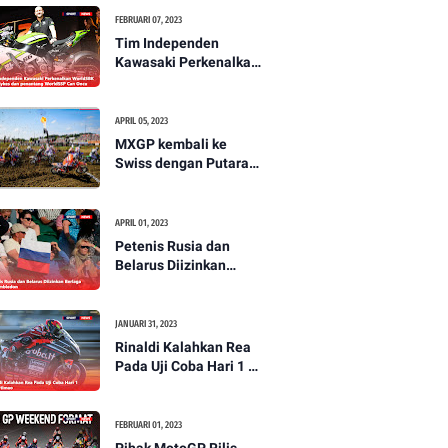
FEBRUARI 07, 2023
Tim Independen
Kawasaki Perkenalkan
WorldSBK Tom Sykes
dan penantang
WorldSSP Can Oncu
APRIL 05, 2023
MXGP kembali ke
Swiss dengan Putaran
Ketiga di Frauenfeld
APRIL 01, 2023
Petenis Rusia dan
Belarus Diizinkan
Berlaga di Wimbledon
JANUARI 31, 2023
Rinaldi Kalahkan Rea
Pada Uji Coba Hari 1 di
Portimao
FEBRUARI 01, 2023