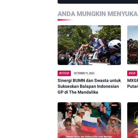
ANDA MUNGKIN MENYUKAI
MOTOGP
OCTOBER 11, 2023
MXGP
Sinergi BUMN dan Swasta untuk
MXGP
Sukseskan Balapan Indonesian
Putar
GP di The Mandalika