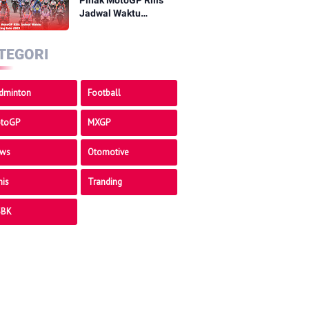
Pihak MotoGP Rilis
Jadwal Waktu
Sprinting Into 2023
TEGORI
dminton
Football
toGP
MXGP
ws
Otomotive
nis
Tranding
BK